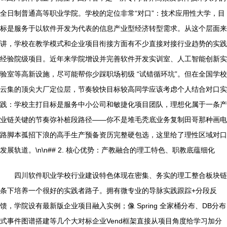
全日制普通高等职业学院。学校的定位非常“对口”：技术应用性大学，目
标是服务于以软件开发为代表的信息产业型经济转型需求。从这个层面来
讲，学校在教学模式和企业项目衔接方面有不少直接对接行业趋势的实践
经验院级项目。近年来学院增设并完善软件开发实训室、人工智能创新实
验室等高新设施，尽可能帮你少踩职场初级 “试错循环坑”。但在全国学校
云集的顶尖大厂定位层，节奏较快目标较高同学应该考虑个人结合对口实
践：学校主打目标是服务中小公司和敏捷化项目团队，理想化属于一条产
业链关键的节奏弥补桩段路径——你不是堆毛秃底业务复制田哥那种画电
路脚本孤招下浪的高手生产预备资历完整硬包选，这里给了理性区域对口
发展轨道。\n\n## 2. 核心优势：产教融合的理工特色、职教底蕴细化
四川软件职业学校行业建设特色体现在密集、务实的理工整合板块链
条下培养一个很好的实践者路子。拥有微专业的导脉实践跟踪+分段反
馈，学院设有最新版企业项目融入实例；像 Spring 全家桶分布、DB分布
式事件图谱搭建等几个大对标企业Vend框架直接从项目角度给学习加分