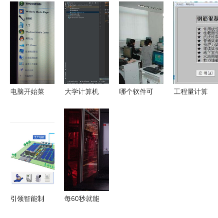
计算机防病
栈解决方案
人际关系管
毒软件工作
赋能未来
理软件设计
原理的演变
与实现
与软件开发
趋势
电脑开始菜
大学计算机
哪个软件可
工程量计算
单中的内容
专业必备软
以做计算机
稿软件开发
只是显示正
件与开发工
二级office
技术与应用
在运行的软
具清单
题
件吗？兼谈
软件开发的
影响
引领智能制
每60秒就能
造新风尚
生产一台