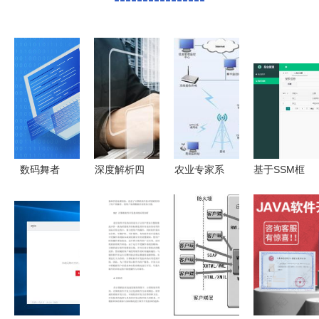
数码舞者
深度解析四
农业专家系
基于SSM框
系统更新的
川软件职业
统的系统组
架的在线投
无形织锦
学院 计算
成与软件开
票系统设计
机软件开发
发解析
与Android
专业怎么
端实现 计
样？
算机毕设全
栈开发详解