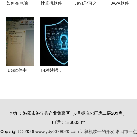
如何在电脑
计算机软件
Java学习之
JAVA软件
上使用敬业
开发技术及
我见 MLDN
开发工程师
签上传附件
其应用
李兴华老师
的职业认证
文件并保存
指点J2EE
与发展路径
学习之路
探析
UG软件中
14种妙招，
利用坐标切
教你避免僵
割高效处理
尸网络与恶
大型STL文
意软件攻击
件
你的计算机
地址：洛阳市洛宁县产业集聚区（6号标准化厂房二层209房）
电话：1530338**
Copyright © 2026
www.ydy0379020.com
计算机软件的开发
洛阳市一点