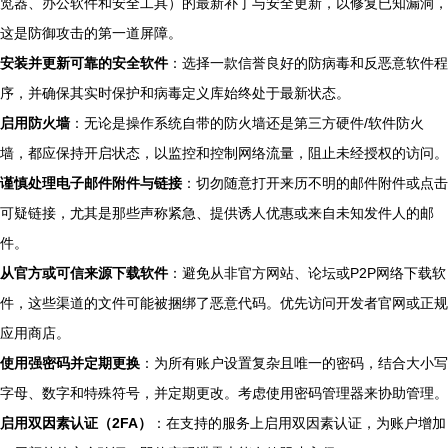
览器、办公软件和安全工具）的最新补丁与安全更新，以修复已知漏洞，
这是防御攻击的第一道屏障。
安装并更新可靠的安全软件
：选择一款信誉良好的防病毒和反恶意软件程
序，并确保其实时保护和病毒定义库始终处于最新状态。
启用防火墙
：无论是操作系统自带的防火墙还是第三方硬件/软件防火
墙，都应保持开启状态，以监控和控制网络流量，阻止未经授权的访问。
谨慎处理电子邮件附件与链接
：切勿随意打开来历不明的邮件附件或点击
可疑链接，尤其是那些声称紧急、提供诱人优惠或来自未知发件人的邮
件。
从官方或可信来源下载软件
：避免从非官方网站、论坛或P2P网络下载软
件，这些渠道的文件可能被捆绑了恶意代码。优先访问开发者官网或正规
应用商店。
使用强密码并定期更换
：为所有账户设置复杂且唯一的密码，结合大小写
字母、数字和特殊符号，并定期更改。考虑使用密码管理器来协助管理。
启用双因素认证（2FA）
：在支持的服务上启用双因素认证，为账户增加