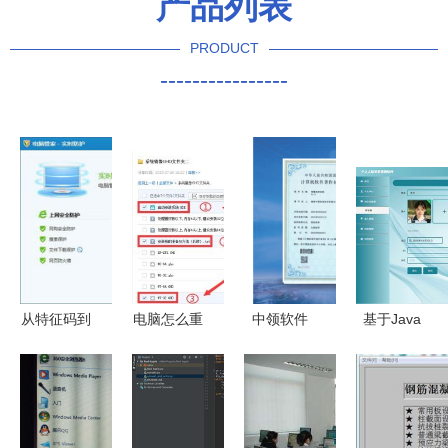
产品列表
PRODUCT
----------------
从特征码到
电脑怎么重
中领软件
基于Java
智能防御
装系统
智慧城市全
SSM的个人
计算机防病
栈解决方案
人际关系管
毒软件工作
赋能未来
理软件设计
原理的演变
与实现