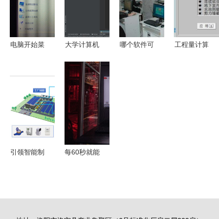
与软件开发
趋势
电脑开始菜
大学计算机
哪个软件可
工程量计算
单中的内容
专业必备软
以做计算机
稿软件开发
只是显示正
件与开发工
二级office
技术与应用
在运行的软
具清单
题
件吗？兼谈
软件开发的
影响
引领智能制
每60秒就能
造新风尚
生产一台
Dynabook
车！探秘大
即将亮相
众MEB工厂
2024中国
的软件驱动