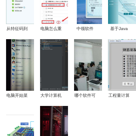
从特征码到
电脑怎么重
中领软件
基于Java
智能防御
装系统
智慧城市全
SSM的个人
计算机防病
栈解决方案
人际关系管
毒软件工作
赋能未来
理软件设计
原理的演变
与实现
与软件开发
趋势
电脑开始菜
大学计算机
哪个软件可
工程量计算
单中的内容
专业必备软
以做计算机
稿软件开发
只是显示正
件与开发工
二级office
技术与应用
在运行的软
具清单
题
件吗？兼谈